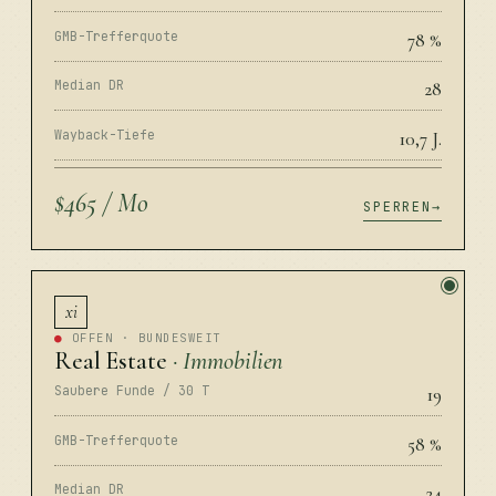
GMB-Trefferquote
78 %
Median DR
28
Wayback-Tiefe
10,7 J.
$465 / Mo
SPERREN
xi
●
OFFEN · BUNDESWEIT
Real Estate
· Immobilien
Saubere Funde / 30 T
19
GMB-Trefferquote
58 %
Median DR
24