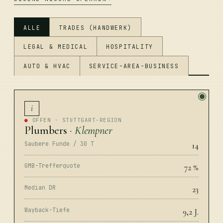
ALLE
TRADES (HANDWERK)
LEGAL & MEDICAL
HOSPITALITY
AUTO & HVAC
SERVICE-AREA-BUSINESS
i
●
OFFEN · STUTTGART-REGION
Plumbers
· Klempner
Saubere Funde / 30 T
14
GMB-Trefferquote
72 %
Median DR
23
Wayback-Tiefe
9,2 J.