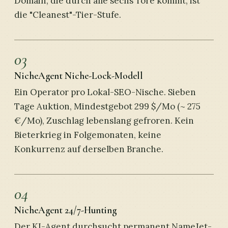
Domain, die durch alle sechs Tore kommt, ist
die "Cleanest"-Tier-Stufe.
03
NicheAgent Niche-Lock-Modell
Ein Operator pro Lokal-SEO-Nische. Sieben
Tage Auktion, Mindestgebot 299 $/Mo (~ 275
€/Mo), Zuschlag lebenslang gefroren. Kein
Bieterkrieg in Folgemonaten, keine
Konkurrenz auf derselben Branche.
04
NicheAgent 24/7-Hunting
Der KI-Agent durchsucht permanent NameJet-,