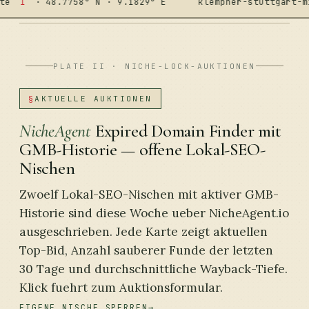
48.7758° N · 9.1829° E
klempner-stuttgart-mitte.de
PLATE II · NICHE-LOCK-AUKTIONEN
§
AKTUELLE AUKTIONEN
NicheAgent
Expired Domain Finder mit
GMB-Historie — offene Lokal-SEO-
Nischen
Zwoelf Lokal-SEO-Nischen mit aktiver GMB-
Historie sind diese Woche ueber NicheAgent.io
ausgeschrieben. Jede Karte zeigt aktuellen
Top-Bid, Anzahl sauberer Funde der letzten
30 Tage und durchschnittliche Wayback-Tiefe.
Klick fuehrt zum Auktionsformular.
EIGENE NISCHE SPERREN