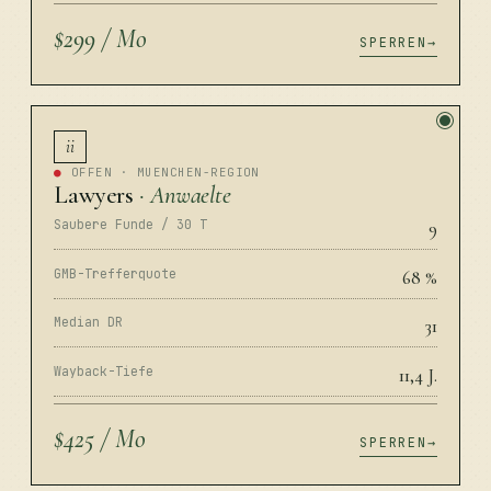
$299 / Mo
SPERREN
ii
●
OFFEN · MUENCHEN-REGION
Lawyers
· Anwaelte
Saubere Funde / 30 T
9
GMB-Trefferquote
68 %
Median DR
31
Wayback-Tiefe
11,4 J.
$425 / Mo
SPERREN