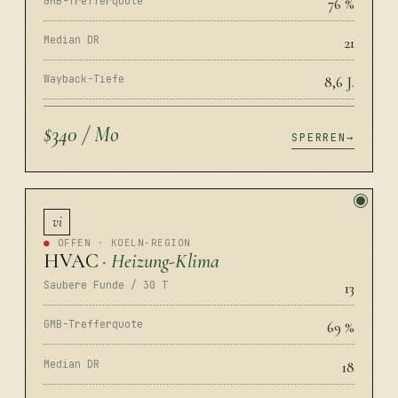
GMB-Trefferquote
76 %
Median DR
21
Wayback-Tiefe
8,6 J.
$340 / Mo
SPERREN
vi
●
OFFEN · KOELN-REGION
HVAC
· Heizung-Klima
Saubere Funde / 30 T
13
GMB-Trefferquote
69 %
Median DR
18