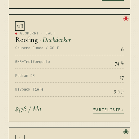
viii
●
GESPERRT · DACH
Roofing
· Dachdecker
Saubere Funde / 30 T
8
GMB-Trefferquote
74 %
Median DR
17
Wayback-Tiefe
9,5 J.
$378 / Mo
WARTELISTE