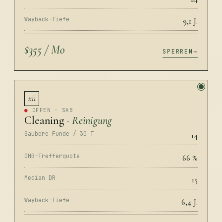
Wayback-Tiefe
9,1 J.
$355 / Mo
SPERREN
xii
●
OFFEN · SAB
Cleaning
· Reinigung
Saubere Funde / 30 T
14
GMB-Trefferquote
66 %
Median DR
15
Wayback-Tiefe
6,4 J.