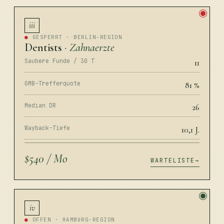
iii
●
GESPERRT · BERLIN-REGION
Dentists
· Zahnaerzte
Saubere Funde / 30 T
11
GMB-Trefferquote
81 %
Median DR
26
Wayback-Tiefe
10,1 J.
$540 / Mo
WARTELISTE
iv
●
OFFEN · HAMBURG-REGION