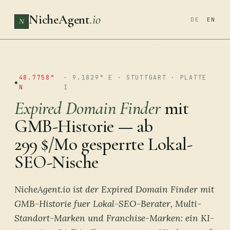
NicheAgent
.io
DE
EN
N
AUKTION · LIVE
48.7758°
· 9.1829° E · STUTTGART · PLATTE
N
I
Expired Domain Finder
mit
GMB-Historie — ab
299 $/Mo gesperrte Lokal-
SEO-Nische
NicheAgent.io ist der Expired Domain Finder mit
GMB-Historie fuer Lokal-SEO-Berater, Multi-
Standort-Marken und Franchise-Marken: ein KI-