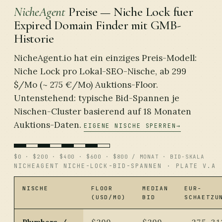
NicheAgent
Preise — Niche Lock fuer
Expired Domain Finder mit GMB-
Historie
NicheAgent.io hat ein einziges Preis-Modell:
Niche Lock pro Lokal-SEO-Nische, ab 299
$/Mo (~ 275 €/Mo) Auktions-Floor.
Untenstehend: typische Bid-Spannen je
Nischen-Cluster basierend auf 18 Monaten
Auktions-Daten.
EIGENE NISCHE SPERREN
$0 · $200 · $400 · $600 · $800 / MONAT · BID-SKALA
NICHEAGENT NICHE-LOCK-BID-SPANNEN · PLATE V.A
NISCHE
FLOOR
MEDIAN
EUR-
(USD/MO)
BID
SCHAETZU