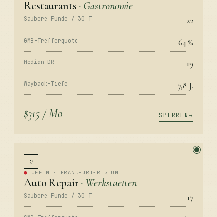
Restaurants
· Gastronomie
Saubere Funde / 30 T
22
GMB-Trefferquote
64 %
Median DR
19
Wayback-Tiefe
7,8 J.
$315 / Mo
SPERREN
v
●
OFFEN · FRANKFURT-REGION
Auto Repair
· Werkstaetten
Saubere Funde / 30 T
17