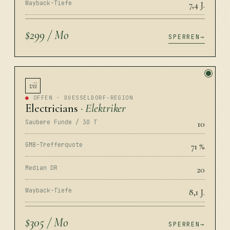
Wayback-Tiefe
7,4 J.
$299 / Mo
SPERREN
vii
●
OFFEN · DUESSELDORF-REGION
Electricians
· Elektriker
Saubere Funde / 30 T
10
GMB-Trefferquote
71 %
Median DR
20
Wayback-Tiefe
8,1 J.
$305 / Mo
SPERREN