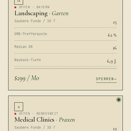
ix
●
OFFEN · BAYERN
Landscaping
· Garten
Saubere Funde / 30 T
15
GMB-Trefferquote
62 %
Median DR
16
Wayback-Tiefe
6,9 J.
$299 / Mo
SPERREN
x
●
OFFEN · BUNDESWEIT
Medical Clinics
· Praxen
Saubere Funde / 30 T
12